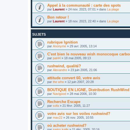
Appel à la communauté : carte des spots
par
Laurent
»
24 nov. 2023, 07:01
» dans
La plage
Bon retour !
par
Laurent
»
18 nov. 2023, 22:40
» dans
La plage
SUJETS
rubrique Ignition
par
Anonyme
»
29 avr. 2005, 13:14
C'est bien le nouveau wish monocoque carbon
par
pat44
»
18 mai 2005, 09:13
rushwind, qualité?
par
Alexandre
»
23 juin 2005, 21:06
attitude convert 60, votre avis
par
the who
»
12 juin 2007, 20:28
BOUTIQUE EN LIGNE, Distribution RushWind
par
Navigood
»
28 mai 2006, 10:30
Recherche Escape
par
sofa
»
21 févr. 2005, 11:27
votre avis sur les voiles rushwind?
par
max22
»
26 nov. 2005, 10:55
où acheter rushwind?
par
swiss knife
»
11 déc. 2005, 20:16