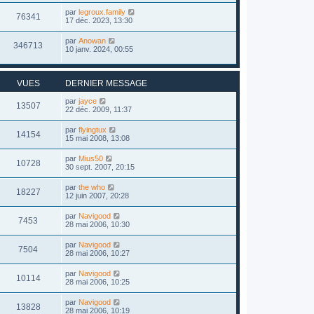
par
legroux.family
76341
17 déc. 2023, 13:30
par
Anowan
346713
10 janv. 2024, 00:55
VUES
DERNIER MESSAGE
par
jayce
13507
22 déc. 2009, 11:37
par
flyingtux
14154
15 mai 2008, 13:08
par
Mius50
10728
30 sept. 2007, 20:15
par
the who
18227
12 juin 2007, 20:28
par
Navigood
7453
28 mai 2006, 10:30
par
Navigood
7504
28 mai 2006, 10:27
par
Navigood
10114
28 mai 2006, 10:25
par
Navigood
13828
28 mai 2006, 10:19