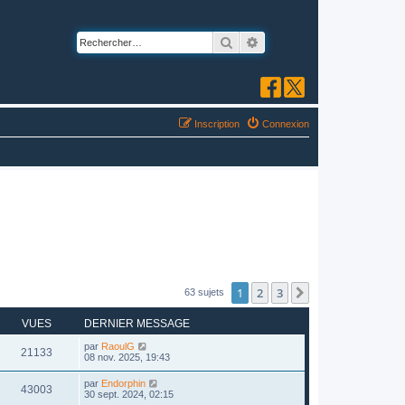
Rechercher
Recherche avancée
Inscription
Connexion
1
2
3
Suivant
63 sujets
VUES
DERNIER MESSAGE
par
RaoulG
21133
08 nov. 2025, 19:43
par
Endorphin
43003
30 sept. 2024, 02:15