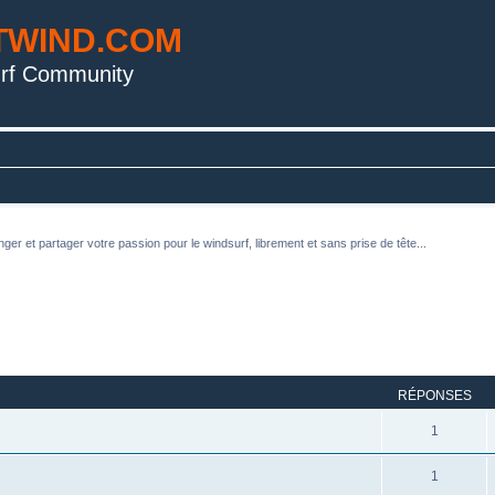
TWIND.COM
rf Community
ger et partager votre passion pour le windsurf, librement et sans prise de tête...
rcher
echerche avancée
RÉPONSES
1
1