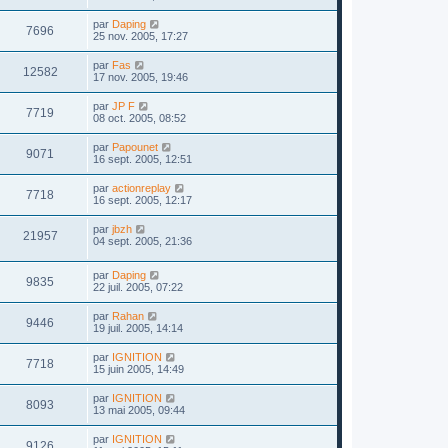
par
Daping
7696
25 nov. 2005, 17:27
par
Fas
12582
17 nov. 2005, 19:46
par
JP F
7719
08 oct. 2005, 08:52
par
Papounet
9071
16 sept. 2005, 12:51
par
actionreplay
7718
16 sept. 2005, 12:17
par
jbzh
21957
04 sept. 2005, 21:36
par
Daping
9835
22 juil. 2005, 07:22
par
Rahan
9446
19 juil. 2005, 14:14
par
IGNITION
7718
15 juin 2005, 14:49
par
IGNITION
8093
13 mai 2005, 09:44
par
IGNITION
9126