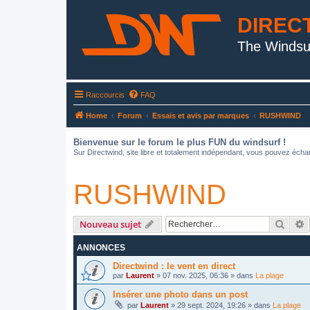
DIREC
The Windsu
Raccourcis
FAQ
Home
Forum
Essais et avis par marques
RUSHWIND
Bienvenue sur le forum le plus FUN du windsurf !
Sur Directwind, site libre et totalement indépendant, vous pouvez échan
RUSHWIND
Reche
R
Nouveau sujet
ANNONCES
Directwind : le vent en direct
par
Laurent
»
07 nov. 2025, 06:36
» dans
La plage
Insérer une photo dans un post
par
Laurent
»
29 sept. 2024, 19:26
» dans
La plage