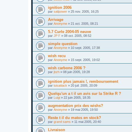
ignition 2006
par
sailpower
»
25 nov. 2005, 16:25
Arrivage
par
Anonyme
»
21 oct. 2005, 08:21
5.7 Curle 2004-05 neuve
par
JP F
»
08 oct. 2005, 08:52
simple question
par
Anonyme
»
10 sept. 2005, 17:38
wish recu
par
Anonyme
»
15 sept. 2005, 19:02
wish carbone 2006 ?
par
jbzh
»
08 juin 2005, 19:28
ignition plus jamais !, remboursement
par
luisattack
»
20 juil. 2005, 20:09
Quelqu'un a t il un avis sur la Strike R ?
par
Luigi
»
22 juin 2005, 18:35
augmentation prix des wishs?
par
Anonyme
»
19 mai 2005, 19:50
Reste t il du matos en stock?
par
grand sams
»
11 mai 2005, 20:40
Livraison