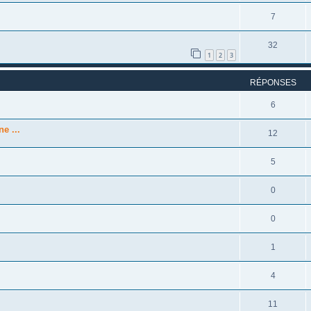
7
32
1
2
3
RÉPONSES
6
e ...
12
5
0
0
1
4
11